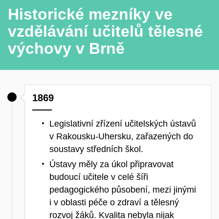
Historické mezníky ve
vzdělávání učitelů tělesné
výchovy v Brně
1869
Legislativní zřízení učitelských ústavů
v Rakousku-Uhersku, zařazených do
soustavy středních škol.
Ústavy měly za úkol připravovat
budoucí učitele v celé šíři
pedagogického působení, mezi jinými
i v oblasti péče o zdraví a tělesný
rozvoj žáků. Kvalita nebyla nijak