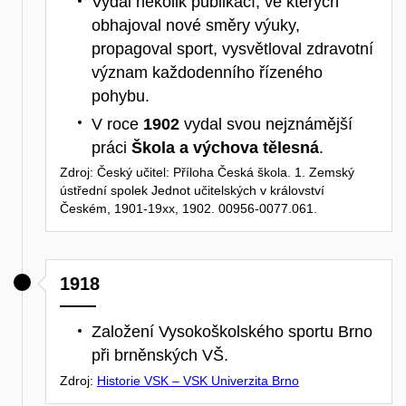
Vydal několik publikací, ve kterých
obhajoval nové směry výuky,
propagoval sport, vysvětloval zdravotní
význam každodenního řízeného
pohybu.
V roce
1902
vydal svou nejznámější
práci
Škola a výchova tělesná
.
Zdroj: Český učitel: Příloha Česká škola. 1. Zemský
ústřední spolek Jednot učitelských v království
Českém, 1901-19xx, 1902. 00956-0077.061.​
1918
Založení Vysokoškolského sportu Brno
při brněnských VŠ.
Zdroj:
Historie VSK – VSK Univerzita Brno