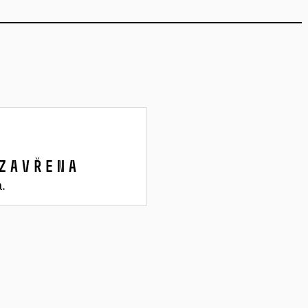
zavřena
a.